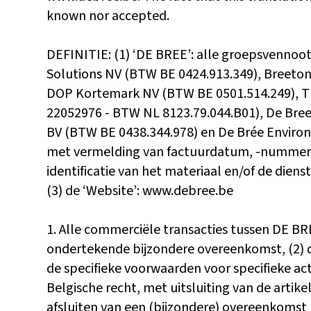
known nor accepted.
DEFINITIE: (1) ‘DE BREE’: alle groepsvennoot
Solutions NV (BTW BE 0424.913.349), Breeto
DOP Kortemark NV (BTW BE 0501.514.249), TH
22052976 - BTW NL 8123.79.044.B01), De Bree
BV (BTW BE 0438.344.978) en De Brée Environ
met vermelding van factuurdatum, -nummer, 
identificatie van het materiaal en/of de dien
(3) de ‘Website’: www.debree.be
1. Alle commerciële transacties tussen DE BRE
ondertekende bijzondere overeenkomst, (2) de
de specifieke voorwaarden voor specifieke acti
Belgische recht, met uitsluiting van de arti
afsluiten van een (bijzondere) overeenkomst