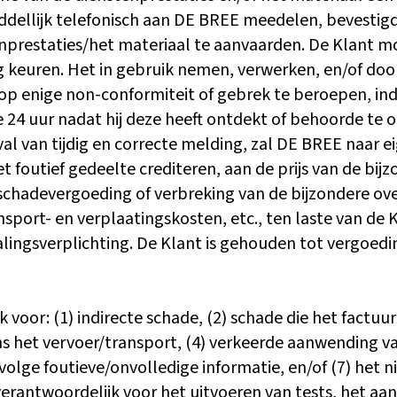
ddellijk telefonisch aan DE BREE meedelen, bevestig
nprestaties/het materiaal te aanvaarden. De Klant mo
keuren. Het in gebruik nemen, verwerken, en/of door
ch op enige non-conformiteit of gebrek te beroepen, in
24 uur nadat hij deze heeft ontdekt of behoorde te o
l van tijdig en correcte melding, zal DE BREE naar eig
t foutief gedeelte crediteren, aan de prijs van de bi
chadevergoeding of verbreking van de bijzondere ove
sport- en verplaatingskosten, etc., ten laste van de 
alingsverplichting. De Klant is gehouden tot vergoedi
jk voor: (1) indirecte schade, (2) schade die het fac
dens het vervoer/transport, (4) verkeerde aanwending v
lge foutieve/onvolledige informatie, en/of (7) het ni
 verantwoordelijk voor het uitvoeren van tests, het a