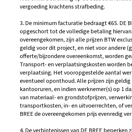
vergoeding krachtens strafbeding.
3. De minimum facturatie bedraagt €65. DE B
opgeschort tot de volledige betaling hiervan
overeengekomen, zijn alle prijzen BTW exclusi
geldig voor dit project, en niet voor andere (
offerte/bijzondere overeenkomst, worden ge
Transport- en verplaatsingskosten worden be
verplaatsing. Het vooropgestelde aantal werk
eventueel oponthoud. Alle prijzen zijn geldi
kantooruren, en indien werknemer(s) op 1 da
van materiaal- en grondstofprijzen, verwerki
transportkosten, in- en uitvoerrechten, of v
BREE de overeengekomen prijs evenredig ve
4. De verbintenissen van DE BREE beperken zi