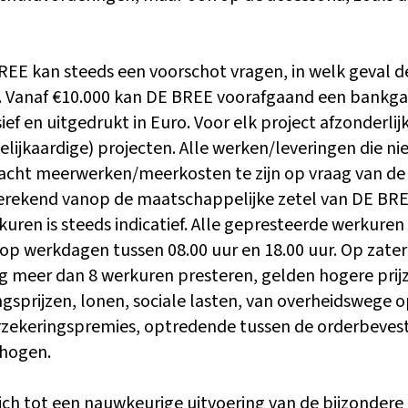
REE kan steeds een voorschot vragen, in welk geval 
. Vanaf €10.000 kan DE BREE voorafgaand een bankgara
ef en uitgedrukt in Euro. Voor elk project afzonderli
gelijkaardige) projecten. Alle werken/leveringen die ni
acht meerwerken/meerkosten te zijn op vraag van de 
rekend vanop de maatschappelijke zetel van DE BREE, 
uren is steeds indicatief. Alle gepresteerde werkure
g op werkdagen tussen 08.00 uur en 18.00 uur. Op zat
g meer dan 8 werkuren presteren, gelden hogere prij
ngsprijzen, lonen, sociale lasten, van overheidswege 
erzekeringspremies, optredende tussen de orderbevesti
rhogen.
ch tot een nauwkeurige uitvoering van de bijzondere 