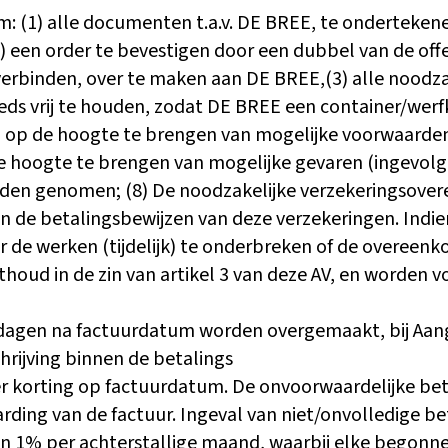
m: (1) alle documenten t.a.v. DE BREE, te onderteke
(2) een order te bevestigen door een dubbel van de o
verbinden, over te maken aan DE BREE,(3) alle noodzak
s vrij te houden, zodat DE BREE een container/werfke
d op de hoogte te brengen van mogelijke voorwaarde
e hoogte te brengen van mogelijke gevaren (ingevolge 
en genomen; (8) De noodzakelijke verzekeringsovere
en de betalingsbewijzen van deze verzekeringen. Indie
 de werken (tijdelijk) te onderbreken of de overeenk
houd in de zin van artikel 3 van deze AV, en worden v
 dagen na factuurdatum worden overgemaakt, bij Aange
hrijving binnen de betalings
r korting op factuurdatum. De onvoorwaardelijke beta
rding van de factuur. Ingeval van niet/onvolledige bet
van 1% per achterstallige maand, waarbij elke begon