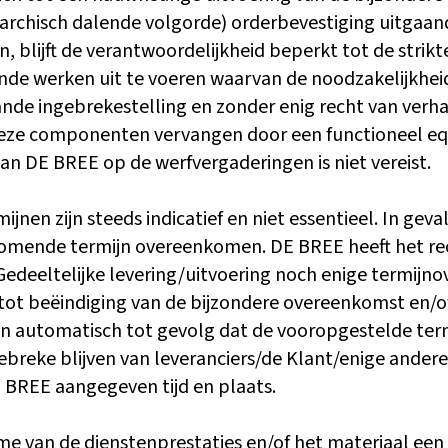
archisch dalende volgorde) orderbevestiging uitgaand
, blijft de verantwoordelijkheid beperkt tot de strik
ende werken uit te voeren waarvan de noodzakelijkhei
de ingebrekestelling en zonder enig recht van verhaal
deze componenten vervangen door een functioneel equi
van DE BREE op de werfvergaderingen is niet vereist.
jnen zijn steeds indicatief en niet essentieel. In geva
jkomende termijn overeenkomen. DE BREE heeft het rec
 Gedeeltelijke levering/uitvoering noch enige termijno
tot beëindiging van de bijzondere overeenkomst en/of
n automatisch tot gevolg dat de vooropgestelde term
 gebreke blijven van leveranciers/de Klant/enige ande
E BREE aangegeven tijd en plaats.
me van de dienstenprestaties en/of het materiaal een e