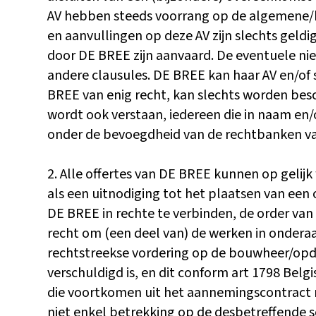
AV hebben steeds voorrang op de algemene/bij
en aanvullingen op deze AV zijn slechts geld
door DE BREE zijn aanvaard. De eventuele niet
andere clausules. DE BREE kan haar AV en/of 
BREE van enig recht, kan slechts worden bes
wordt ook verstaan, iedereen die in naam en/
onder de bevoegdheid van de rechtbanken va
2. Alle offertes van DE BREE kunnen op gelij
als een uitnodiging tot het plaatsen van een
DE BREE in rechte te verbinden, de order van 
recht om (een deel van) de werken in ondera
rechtstreekse vordering op de bouwheer/op
verschuldigd is, en dit conform art 1798 Be
die voortkomen uit het aannemingscontract 
niet enkel betrekking op de desbetreffende s