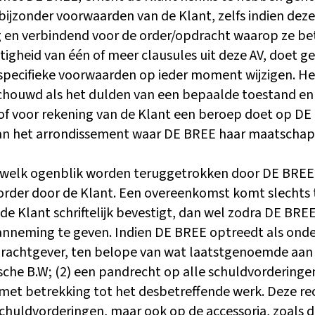
zonder voorwaarden van de Klant, zelfs indien deze b
ig en verbindend voor de order/opdracht waarop ze bet
igheid van één of meer clausules uit deze AV, doet ge
specifieke voorwaarden op ieder moment wijzigen. Het
chouwd als het dulden van een bepaalde toestand en l
of voor rekening van de Klant een beroep doet op DE B
n het arrondissement waar DE BREE haar maatschappe
k welk ogenblik worden teruggetrokken door DE BREE, z
 order door de Klant. Een overeenkomst komt slechts 
de Klant schriftelijk bevestigt, dan wel zodra DE BRE
anneming te geven. Indien DE BREE optreedt als onde
drachtgever, ten belope van wat laatstgenoemde aa
lgische B.W; (2) een pandrecht op alle schuldvorderi
met betrekking tot het desbetreffende werk. Deze r
chuldvorderingen, maar ook op de accessoria, zoals d