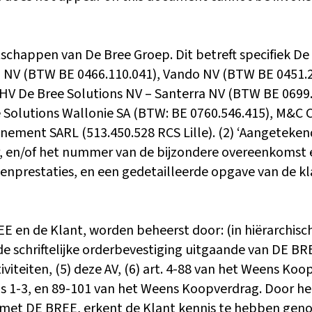
schappen van De Bree Groep. Dit betreft specifiek D
n NV (BTW BE 0466.110.041), Vando NV (BTW BE 0451.2
V De Bree Solutions NV – Santerra NV (BTW BE 0699.9
 Solutions Wallonie SA (BTW: BE 0760.546.415), M&C C
nement SARL (513.450.528 RCS Lille). (2) ‘Aangeteken
en/of het nummer van de bijzondere overeenkomst e
stenprestaties, en een gedetailleerde opgave van de kl
E en de Klant, worden beheerst door: (in hiërarchisch 
 schriftelijke orderbevestiging uitgaande van DE BRE
viteiten, (5) deze AV, (6) art. 4-88 van het Weens Koop
kels 1-3, en 89-101 van het Weens Koopverdrag. Door h
 met DE BREE, erkent de Klant kennis te hebben gen