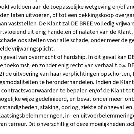
ok) voldoen aan de toepasselijke wetgeving en/of an
en laten uitvoeren, of tot een dekkingskoop overga
an vaststellen. De Klant zal DE BREE volledig vrijwar
rtvloeiend uit enig handelen of nalaten van de Klant,
 schadeloos stellen voor alle schade, onder meer de g
lde vrijwaringsplicht.
n geval van overmacht of hardship. In dit geval kan D
ke toekomst, en zonder enig recht van verhaal t.o.v
2) de uitvoering van haar verplichtingen opschorten,
ngsmodaliteiten te heronderhandelen. Indien de Klan
contractsvoorwaarden te bepalen en/of de Klant tot
gelijke wijze gedefinieerd, en bevat onder meer: on
standigheden, staking, oorlog, ziekte of ongevallen
laatsingsbelemmeringen, in- en uitvoerbelemmeringen,
an terreur. Dit onverschillig of deze moeilijkheden zich